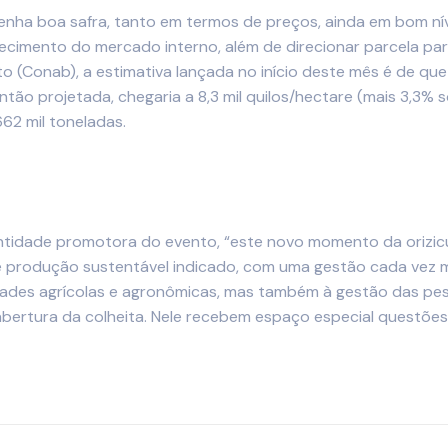
enha boa safra, tanto em termos de preços, ainda em bom nív
imento do mercado interno, além de direcionar parcela para
 (Conab), a estimativa lançada no início deste mês é de qu
então projetada, chegaria a 8,3 mil quilos/hectare (mais 3,3%
62 mil toneladas.
entidade promotora do evento, “este novo momento da orizicu
 produção sustentável indicado, com uma gestão cada vez mai
idades agrícolas e agronômicas, mas também à gestão das pes
 abertura da colheita. Nele recebem espaço especial questõe