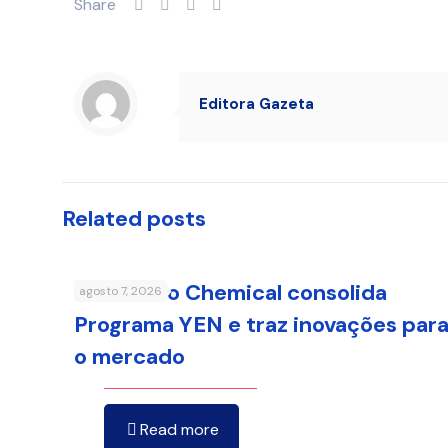
Share
Editora Gazeta
Related posts
Sumitomo Chemical consolida
agosto 7, 2026
Programa YEN e traz inovações par
o mercado
Read more