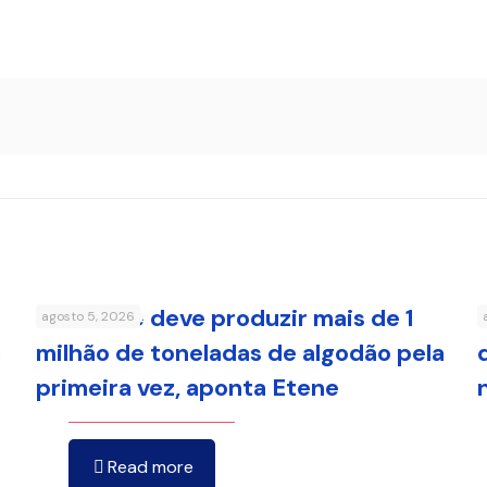
Nordeste deve produzir mais de 1
agosto 5, 2026
a
milhão de toneladas de algodão pela
primeira vez, aponta Etene
Read more