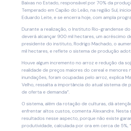
Baixas no Estado, responsável por 70% da produçã
Temperado em Capão do Leão, na região Sul, iniciou
Eduardo Leite, e se encerra hoje, com ampla prog
Durante a realização, o Instituto Rio-grandense 
deverá alcançar 900 mil hectares, um acréscimo de 
presidente do instituto, Rodrigo Machado, o aumen
mil hectares, e reflete o sistema de produção adot
Houve algum incremento no arroz e redução da soja
realidade de preços maiores do cereal e menores n
inundações, foram ocupadas pelo arroz, explica 
Velho, ressalta a importância do atual sistema de 
de oferta e demanda”.
O sistema, além da rotação de culturas, dá atenç
enfrentar altos custos, comenta Alexandre. Nesta 
resultados nesse aspecto, porque não existe gara
produtividade, calculada por ora em cerca de 5%, 