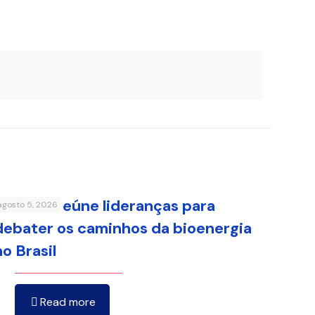
FenaBio reúne lideranças para
agosto 5, 2026
debater os caminhos da bioenergia
no Brasil
Read more