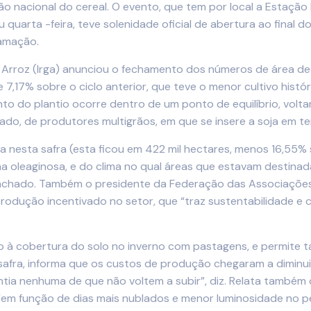
o nacional do cereal. O evento, que tem por local a Estação
 quarta -feira, teve solenidade oficial de abertura ao final
ramação.
do Arroz (Irga) anunciou o fechamento dos números de área d
7,17% sobre o ciclo anterior, que teve o menor cultivo histó
to do plantio ocorre dentro de um ponto de equilíbrio, volta
ado, de produtores multigrãos, em que se insere a soja em ter
 nesta safra (esta ficou em 422 mil hectares, menos 16,55% 
a oleaginosa, e do clima no qual áreas que estavam destinad
Machado. Também o presidente da Federação das Associações 
produção incentivado no setor, que “traz sustentabilidade e 
ão à cobertura do solo no inverno com pastagens, e permite 
safra, informa que os custos de produção chegaram a diminu
ntia nenhuma de que não voltem a subir”, diz. Relata também
“em função de dias mais nublados e menor luminosidade no p