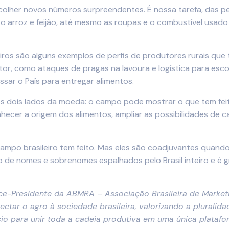
os colher novos números surpreendentes. É nossa tarefa, das
, o arroz e feijão, até mesmo as roupas e o combustível usad
eiros são alguns exemplos de perfis de produtores rurais que 
tor, como ataques de pragas na lavoura e logística para es
ssar o País para entregar alimentos.
os dois lados da moeda: o campo pode mostrar o que tem fei
ecer a origem dos alimentos, ampliar as possibilidades de 
campo brasileiro tem feito. Mas eles são coadjuvantes qua
o de nomes e sobrenomes espalhados pelo Brasil inteiro e é 
ce-Presidente da ABMRA – Associação Brasileira de Market
tar o agro à sociedade brasileira, valorizando a pluralid
cio para unir toda a cadeia produtiva em uma única plataf