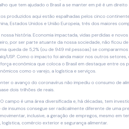
ho que tem ajudado o Brasil a se manter em pé é um direito
s produzidos aqui estão espalhadas pelos cinco continentes
hina, Estados Unidos e União Europeia, três dos maiores co
 nossa história. Economia impactada, vidas perdidas e novo
ileiro, por ser parte atuante da nossa sociedade, não ficou 
, uma queda de 5,2% (ou de 949 mil pessoas) se compararmo
lq/USP. Como o impacto foi ainda maior nos outros setores,
força econômica que coloca o Brasil em destaque entre os p
ômicos como o varejo, a logística e serviços.
onter o avanço do coronavírus não impediu o consumo de al
e dois trilhões de reais.
 O campo é uma área diversificada e, há décadas, tem invest
de insumos consegue ser radicalmente diferente de uma pre
 movimentar, inclusive, a geração de empregos, mesmo em te
logística, comércio exterior e segurança alimentar.