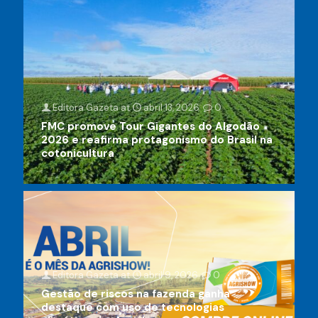
Editora Gazeta
at
abril 13, 2026
0
FMC promove Tour Gigantes do Algodão
2026 e reafirma protagonismo do Brasil na
cotonicultura
Editora Gazeta
at
abril 9, 2026
0
Gestão de riscos na fazenda ganha
destaque com uso de tecnologias