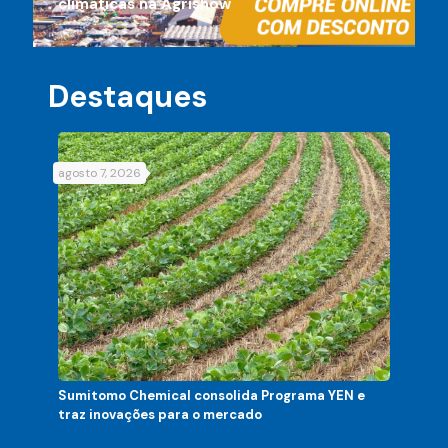
climáticas na Agrishow
Destaques
agosto 7, 2026
agos
sobre
Sumitomo Chemical consolida Programa YEN e
Nord
traz inovações para o mercado
tone
Ete