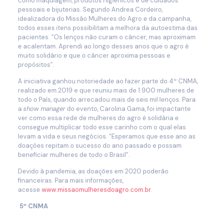
como maquiagem, produtos higiênicos e de cuidados
pessoais e bijuterias. Segundo Andrea Cordeiro,
idealizadora do Missão Mulheres do Agro e da campanha,
todos esses itens possibilitam a melhora da autoestima das
pacientes. “Os lenços não curam o câncer, mas aproximam
e acalentam. Aprendi ao longo desses anos que o agro é
muito solidário e que o câncer aproxima pessoas e
propósitos”.
A iniciativa ganhou notoriedade ao fazer parte do 4º CNMA,
realizado em 2019 e que reuniu mais de 1.900 mulheres de
todo o País, quando arrecadou mais de seis mil lenços. Para
a
show manager
do evento, Carolina Gama, foi impactante
ver como essa rede de mulheres do agro é solidária e
consegue multiplicar todo esse carinho com o qual elas
levam a vida e seus negócios. “Esperamos que esse ano as
doações repitam o sucesso do ano passado e possam
beneficiar mulheres de todo o Brasil”.
Devido à pandemia, as doações em 2020 poderão
financeiras. Para mais informações,
acesse
www.missaomulheresdoagro.com.br
.
5º
CNMA