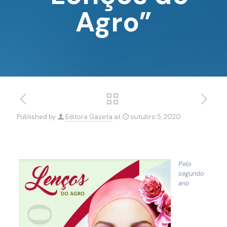
Agro”
Published by
Editora Gazeta
at
outubro 5, 2020
Pelo
segundo
ano