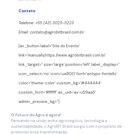
Contato
Telefone:
+55 (43) 3025-5223
Email:
contato@agrobitbrasil.com.br
[av_button label=’Site do Evento’
link=’manually,https://www.agrobitbrasil.com.br’
link_target=” size=’large’ position=’left’ label_display=”
icon_select=’no’ icon=’ue800′ font=’entypo-fontello’
color=’theme-color’ custom_bg=’#444444′
custom_font=’#ffffff’ av_uid=’av-u59aa5′
admin_preview_bg=”]
O Futuro do Agro é agora!
Pensando na união entre agronegócio, tecnologia e
sustentabilidade, o AgroBIT Brasil surgiu com o propósito de
promover essa transformação.