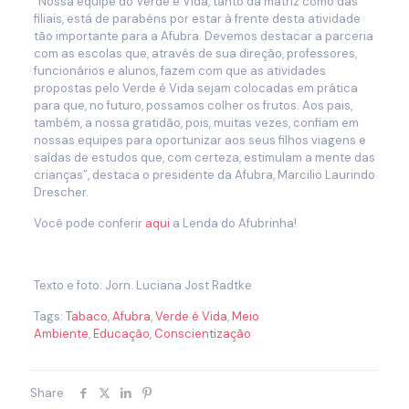
“Nossa equipe do Verde é Vida, tanto da matriz como das
filiais, está de parabéns por estar à frente desta atividade
tão importante para a Afubra. Devemos destacar a parceria
com as escolas que, através de sua direção, professores,
funcionários e alunos, fazem com que as atividades
propostas pelo Verde é Vida sejam colocadas em prática
para que, no futuro, possamos colher os frutos. Aos pais,
também, a nossa gratidão, pois, muitas vezes, confiam em
nossas equipes para oportunizar aos seus filhos viagens e
saídas de estudos que, com certeza, estimulam a mente das
crianças”, destaca o presidente da Afubra, Marcilio Laurindo
Drescher.
Você pode conferir
aqui
a Lenda do Afubrinha!
Texto e foto: Jorn. Luciana Jost Radtke
Tags:
Tabaco
,
Afubra
,
Verde é Vida
,
Meio
Ambiente
,
Educação
,
Conscientização
Share