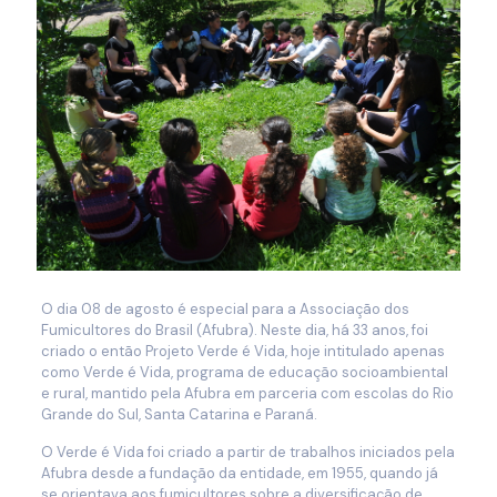
O dia 08 de agosto é especial para a Associação dos
Fumicultores do Brasil (Afubra). Neste dia, há 33 anos, foi
criado o então Projeto Verde é Vida, hoje intitulado apenas
como Verde é Vida, programa de educação socioambiental
e rural, mantido pela Afubra em parceria com escolas do Rio
Grande do Sul, Santa Catarina e Paraná.
O Verde é Vida foi criado a partir de trabalhos iniciados pela
Afubra desde a fundação da entidade, em 1955, quando já
se orientava aos fumicultores sobre a diversificação de